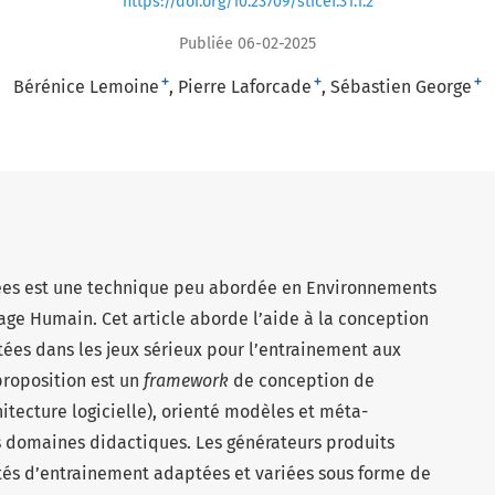
https://doi.org/10.23709/sticef.31.1.2
Publiée 06-02-2025
+
+
+
Bérénice Lemoine
Pierre Laforcade
Sébastien George
tées est une technique peu abordée en Environnements
age Humain. Cet article aborde l’aide à la conception
tées dans les jeux sérieux pour l’entrainement aux
proposition est un
framework
de conception de
chitecture logicielle), orienté modèles et méta-
s domaines didactiques. Les générateurs produits
tés d’entrainement adaptées et variées sous forme de