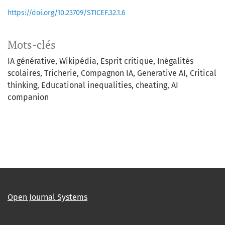
https://doi.org/10.23709/STICEF.32.1.6
Mots-clés
IA générative
Wikipédia
Esprit critique
Inégalités
scolaires
Tricherie
Compagnon IA
Generative AI
Critical
thinking
Educational inequalities
cheating
AI
companion
Open Journal Systems